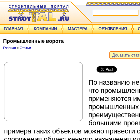
ГЛАВНАЯ
КОМПАНИИ
МАСТЕРА
ОБЪЯВЛЕНИЯ
Промышленные ворота
Главная
»
Статьи
Добавить ста
По названию не
что промышлен
применяются и
промышленных 
преимуществен
большими проем
примера таких объектов можно привести 
сооружения общественного назначения ил