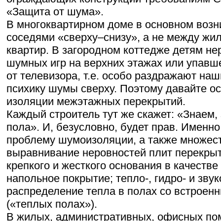
«Защита от шума».
В многоквартирном доме в основном воз
соседями «сверху–снизу», а не между жи
квартир. В загородном коттедже детям не
шумных игр на верхних этажах или упавше
от телевизора, т.е. особо раздражают на
психику шумы сверху. Поэтому давайте о
изоляции межэтажных перекрытий.
Каждый строитель тут же скажет: «Знаем,
пола». И, безусловно, будет прав. Именн
проблему шумоизоляции, а также множеств
выравнивание неровностей плит перекрыт
крепкого и жесткого основания в качеств
напольное покрытие; тепло-, гидро- и зву
распределение тепла в полах со встроен
(«теплых полах»).
В жилых, административных, офисных по