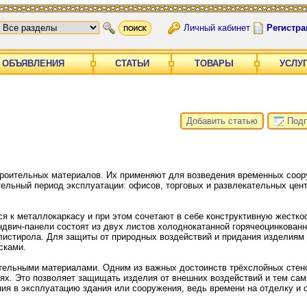
Личный кабинет
Регистра
ОБЪЯВЛЕНИЯ
СТАТЬИ
ТОВАРЫ
УСЛУ
Добавить статью
Подп
роительных материалов. Их применяют для возведения временных соору
тельный период эксплуатации: офисов, торговых и развлекательных цент
 к металлокаркасу и при этом сочетают в себе конструктивную жесткос
двич-панели состоят из двух листов холоднокатанной горячеоцинкованн
истирола. Для защиты от природных воздействий и придания изделиям
сками.
тельными материалами. Одним из важных достоинств трёхслойных стен
иях. Это позволяет защищать изделия от внешних воздействий и тем са
ния в эксплуатацию здания или сооружения, ведь времени на отделку и 