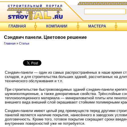
ГЛАВНАЯ
КОМПАНИИ
МАСТЕРА
Сэндвич панели. Цветовое решение
Главная
»
Статьи
Сэндвич-панели — один из самых распространённых в наше время ст
складов, и для строительства больших зданий, рассчитанных на дли
технического обслуживания и т.п.
При строительстве быстровозводимых зданий сэндвич-панели крепятся
шумоизоляционные, а также декоративные свойства. Трёхслойные сэн
теплоизоляционного материала — минераловатной плиты или пенопол
внешнего вида внешний слой окрашивают стойкими полимерными кра
Сэндвич-панели имеют целый ряд преимуществ перед другими строи
панелей является наличие покрытия, нанесённого в заводских услов
долговечность. Кроме того, готовое покрытие сокращает сроки введе
внутренних поверхностей уже не потребуется.