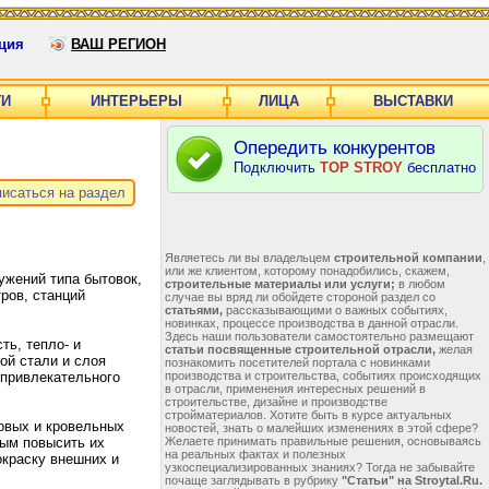
ция
ВАШ РЕГИОН
ГИ
ИНТЕРЬЕРЫ
ЛИЦА
ВЫСТАВКИ
Опередить конкурентов
Подключить
TOP STROY
бесплатно
исаться на раздел
Являетесь ли вы владельцем
строительной компании
,
или же клиентом, которому понадобились, скажем,
жений типа бытовок,
строительные материалы или услуги;
в любом
ров, станций
случае вы вряд ли обойдете стороной раздел со
статьями,
рассказывающими о важных событиях,
новинках, процессе производства в данной отрасли.
Здесь наши пользователи самостоятельно размещают
ть, тепло- и
статьи посвященные строительной отрасли,
желая
ой стали и слоя
познакомить посетителей портала с новинками
 привлекательного
производства и строительства, событиях происходящих
в отрасли, применения интересных решений в
строительстве, дизайне и производстве
стройматериалов. Хотите быть в курсе актуальных
овых и кровельных
новостей, знать о малейших изменениях в этой сфере?
мым повысить их
Желаете принимать правильные решения, основываясь
на реальных фактах и полезных
окраску внешних и
узкоспециализированных знаниях? Тогда не забывайте
почаще заглядывать в рубрику
"Статьи" на Stroytal.Ru.