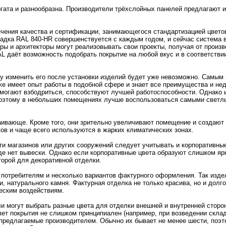
гата и разнообразна. Производители трёхслойных панелей предлагают и
чения качества и сертификации, занимающегося стандартизацией цвето
адка RAL 840-HR совершенствуется с каждым годом, и сейчас система 
ры и архитекторы могут реализовывать свои проекты, получая от произ
AL даёт возможность подобрать покрытие на любой вкус и в соответств
ку изменить его после установки изделий будет уже невозможно. Самы
е имеет опыт работы в подобной сфере и знает все преимущества и не
омогают взбодриться, способствуют лучшей работоспособности. Однако 
 поэтому в небольших помещениях лучше воспользоваться самыми светл
каивающе. Кроме того, они зрительно увеличивают помещение и создаю
ов и чаще всего используются в жарких климатических зонах.
ти магазинов или других сооружений следует учитывать и корпоративные
де нет вывески. Однако если корпоративные цвета образуют слишком ярк
торой для декоративной отделки.
потребителям и несколько вариантов фактурного оформления. Так изде
, натурального камня. Фактурная отделка не только красива, но и долг
еским воздействиям.
 могут выбрать разные цвета для отделки внешней и внутренней сторон
ет покрытия не слишком принципиален (например, при возведении склад
 предлагаемые производителем. Обычно их бывает не менее шести, поэт