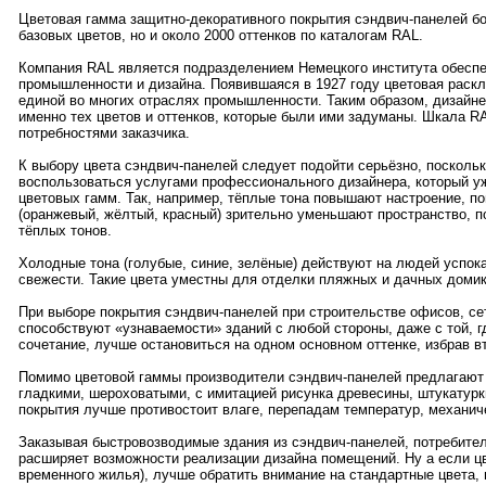
Цветовая гамма защитно-декоративного покрытия сэндвич-панелей бо
базовых цветов, но и около 2000 оттенков по каталогам RAL.
Компания RAL является подразделением Немецкого института обеспе
промышленности и дизайна. Появившаяся в 1927 году цветовая раскл
единой во многих отраслях промышленности. Таким образом, дизайне
именно тех цветов и оттенков, которые были ими задуманы. Шкала R
потребностями заказчика.
К выбору цвета сэндвич-панелей следует подойти серьёзно, посколь
воспользоваться услугами профессионального дизайнера, который уж
цветовых гамм. Так, например, тёплые тона повышают настроение, п
(оранжевый, жёлтый, красный) зрительно уменьшают пространство,
тёплых тонов.
Холодные тона (голубые, синие, зелёные) действуют на людей успо
свежести. Такие цвета уместны для отделки пляжных и дачных домик
При выборе покрытия сэндвич-панелей при строительстве офисов, се
способствуют «узнаваемости» зданий с любой стороны, даже с той, г
сочетание, лучше остановиться на одном основном оттенке, избрав в
Помимо цветовой гаммы производители сэндвич-панелей предлагают 
гладкими, шероховатыми, с имитацией рисунка древесины, штукатурки
покрытия лучше противостоит влаге, перепадам температур, механич
Заказывая быстровозводимые здания из сэндвич-панелей, потребители
расширяет возможности реализации дизайна помещений. Ну а если цв
временного жилья), лучше обратить внимание на стандартные цвета,