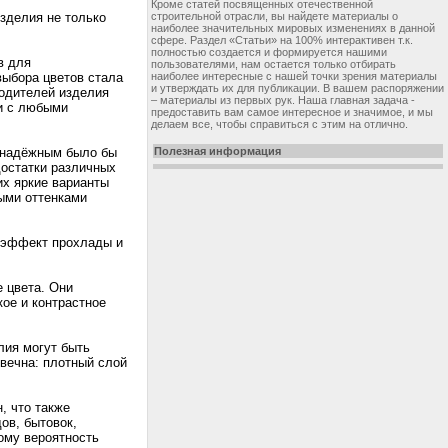
Кроме статей посвященных отечественной
зделия не только
строительной отрасли, вы найдете материалы о
наиболее значительных мировых изменениях в данной
сфере. Раздел «Статьи» на 100% интерактивен т.к.
полностью создается и формируется нашими
в для
пользователями, нам остается только отбирать
выбора цветов стала
наиболее интересные с нашей точки зрения материалы
и утверждать их для публикации. В вашем распоряжении
водителей изделия
– материалы из первых рук. Наша главная задача -
ии с любыми
предоставить вам самое интересное и значимое, и мы
делаем все, чтобы справиться с этим на отлично.
м надёжным было бы
Полезная информация
достатки различных
их яркие варианты
ыми оттенками
т эффект прохлады и
 цвета. Они
ое и контрастное
лия могут быть
овечна: плотный слой
, что также
ов, бытовок,
ому вероятность