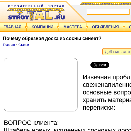
ГЛАВНАЯ
КОМПАНИИ
МАСТЕРА
ОБЪЯВЛЕНИЯ
Почему обрезная доска из сосны синеет?
Главная
»
Статьи
Добавить ста
Извечная проб
свеженапиленно
основные вопро
хранить матери
переписки:
ВОПРОС клиента:
Штабель новых, купленных сосновых досо