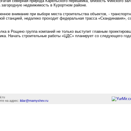
гатая северная природа Карельского перешейка, близость Финского зал
 загородную недвижимость в Курортном районе.
ное внимание при выборе места строительства объектов, - транспортн
ой станцией, недалеко проходит федеральная трасса «Скандинавия», с
сёлка в Рощино группа компаний не только выступит главным проектиров
чика. Начать строительные работы «ЦДС» планирует со следующего года
l.ru
те на адрес:
ildar@mamyshev.ru