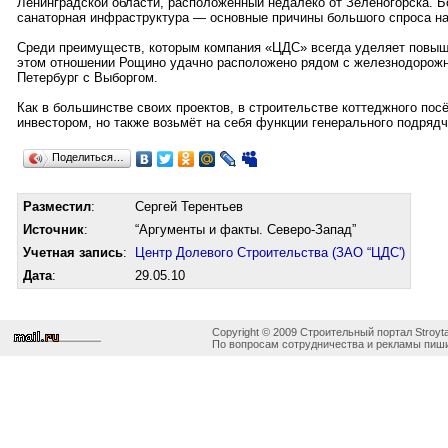
Ленинградской области, расположенный недалеко от Зеленогорска. Бо
санаторная инфраструктура — основные причины большого спроса на
Среди преимуществ, которым компания «ЦДС» всегда уделяет повышен
этом отношении Рощино удачно расположено рядом с железнодорожн
Петербург с Выборгом.
Как в большинстве своих проектов, в строительстве коттеджного по
инвестором, но также возьмёт на себя функции генерального подряд
Поделиться…
Разместил
:
Сергей Терентьев
Источник
:
“Аргументы и факты. Северо-Запад”
Учетная запись
:
Центр Долевого Строительства (ЗАО “ЦДС')
Дата
:
29.05.10
Copyright © 2009 Строительный портал Stroyta
По вопросам сотрудничества и рекламы пиши