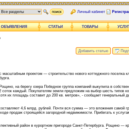
Личный кабинет
Регистра
ОБЪЯВЛЕНИЯ
СТАТЬИ
ТОВАРЫ
УСЛУ
о
Добавить статью
Подп
с масштабным проектом — строительство нового коттеджного поселка кл
бурга.
Рощино, на берегу озера Победное группа компаний выкупила в собстве
2 соток каждый. Покупателям земли предложим на выбор шесть типов ко
хотя их площадь составит до 200 кв. метров», - сообщает генеральный 
составляют 4,6 млрд. рублей. Почти вся сумма — это вложения самой г
ходе продаж строящейся загородной недвижимости. Прибегать к услуга
спективный район в курортном пригороде Санкт-Петербурга. Рощино — к