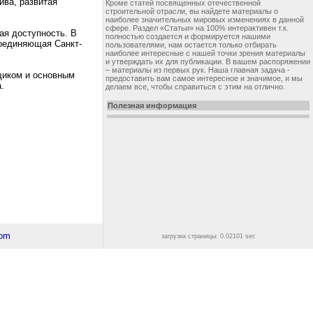
ива, развитая
Кроме статей посвященных отечественной
строительной отрасли, вы найдете материалы о
наиболее значительных мировых изменениях в данной
сфере. Раздел «Статьи» на 100% интерактивен т.к.
ая доступность. В
полностью создается и формируется нашими
оединяющая Санкт-
пользователями, нам остается только отбирать
наиболее интересные с нашей точки зрения материалы
и утверждать их для публикации. В вашем распоряжении
– материалы из первых рук. Наша главная задача -
щиком и основным
предоставить вам самое интересное и значимое, и мы
.
делаем все, чтобы справиться с этим на отлично.
Полезная информация
загрузка страницы: 0.02101 sec