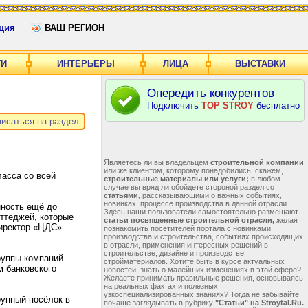
ция
ВАШ РЕГИОН
ГИ
ИНТЕРЬЕРЫ
ЛИЦА
ВЫСТАВКИ
Опередить конкурентов
Подключить
TOP STROY
бесплатно
исаться на раздел
Являетесь ли вы владельцем
строительной компании
,
или же клиентом, которому понадобились, скажем,
асса со всей
строительные материалы или услуги;
в любом
случае вы вряд ли обойдете стороной раздел со
статьями,
рассказывающими о важных событиях,
новинках, процессе производства в данной отрасли.
нность ещё до
Здесь наши пользователи самостоятельно размещают
ттеджей, которые
статьи посвященные строительной отрасли,
желая
директор «ЦДС»
познакомить посетителей портала с новинками
производства и строительства, событиях происходящих
в отрасли, применения интересных решений в
строительстве, дизайне и производстве
руппы компаний.
стройматериалов. Хотите быть в курсе актуальных
м банковского
новостей, знать о малейших изменениях в этой сфере?
Желаете принимать правильные решения, основываясь
на реальных фактах и полезных
узкоспециализированных знаниях? Тогда не забывайте
рупный посёлок в
почаще заглядывать в рубрику
"Статьи" на Stroytal.Ru.