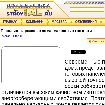
ГЛАВНАЯ
КОМПАНИИ
МАСТЕРА
ОБЪЯВЛЕНИЯ
Панельно-каркасные дома: маленькие тонкости
Главная
»
Статьи
Добавить 
Современные п
дома представл
готовых панелей
высокой точнос
сроки собирает
отличаются высоким качеством изготов
энергосберегающими свойствами. Поэто
панельно-каркасных домов является одн