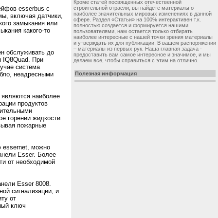
Кроме статей посвященных отечественной
ейфов esserbus с
строительной отрасли, вы найдете материалы о
наиболее значительных мировых изменениях в данной
ы, включая датчики,
сфере. Раздел «Статьи» на 100% интерактивен т.к.
кого замыкания или
полностью создается и формируется нашими
ыкания какого-то
пользователями, нам остается только отбирать
наиболее интересные с нашей точки зрения материалы
и утверждать их для публикации. В вашем распоряжении
– материалы из первых рук. Наша главная задача -
ен обслуживать до
предоставить вам самое интересное и значимое, и мы
и IQ8Quad. При
делаем все, чтобы справиться с этим на отлично.
лучае система
бло, неадресными
Полезная информация
 являются наиболее
рации продуктов
вительными
ое горении жидкости
ызывая пожарные
 essernet, можно
анели Esser. Более
сти от необходимой
нели Esser 8008.
ой сигнализации, и
ту от
ный ключ