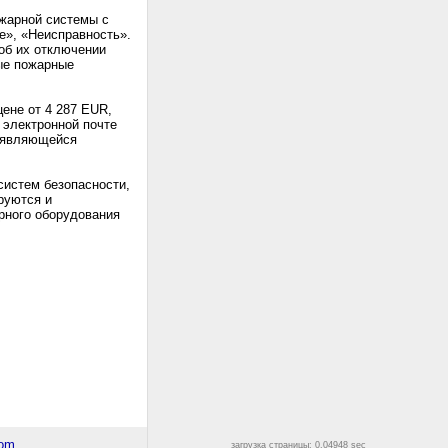
ожарной системы с
», «Неисправность».
об их отключении
ые пожарные
ене от 4 287 EUR,
 электронной почте
, являющейся
систем безопасности,
руются и
рного оборудования
загрузка страницы: 0.04948 sec