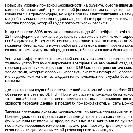
Повысить уровень пожарной безопасности на объекте, обеспечиваемы
кольцевой топологией. При этом шлейфы esserbus используются не 
извещатели и транспондеры, но и для подачи электропитания на эти
могут быть ими опционально дооснащены, благодаря чему система по
участка провода, который будет автоматически отсечен.
К одной панели 8008 возможно подключить до 40 шлейфов esserbus, 
127 периферийных пожарных устройств системы, в том числе и адрес
необходимости, Esser 8008 позволяет увеличить число выходов до 3
пожарной безопасности может работать со специальным противопож
извещателями и другим оборудованием, обеспечивающим безопаснос
Увеличить эффективность пожарной системы позволяет применение 
точными устройствами обнаружения возгорания на его ранней стадии
горении различных материалов. Esser IQ8Quad оснащены оптическ
элементами, которые способны известить системы пожарной безопасн
и с выделением копоти. Благодаря их использованию, служба безопа
машины.
Для построения крупной распределенной системы объекта на базе 80
объединять в сеть до 31 ПКП. При этом система пожарной безопаснос
того, все абоненты сети essernet получают сигналы о происшествиях 
скорости передачи данных в пределах пожарной системы, сеть можно
Текущее состояние системы безопасности, принятые сообщения от из
Помимо дисплея на фронтальной панели устройства расположена кла
функциональные клавиши, предназначенные для навигации по пунктам
несанкционированных изменений параметров, поэтому для получения
безопасности для механической разблокировки клавиатуры.