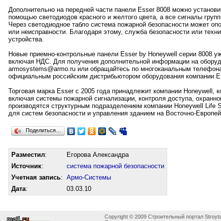
Дополнительно на передней части панели Esser 8008 можно установи
помощью светодиодов красного и желтого цвета, а все сигналы гр
Через светодиодное табло система пожарной безопасности может опо
или неисправности. Благодаря этому, служба безопасности или техн
устройства.
Новые приемно-контрольные панели Esser by Honeywell серии 8008 уж
включая НДС. Для получения дополнительной информации на оборудо
armosystems@armo.ru или обращайтесь по многоканальным телефона
официальным российским дистрибьютором оборудования компании Ess
Торговая марка Esser с 2005 года принадлежит компании Honeywell, 
включая системы пожарной сигнализации, контроля доступа, охранно
производятся структурным подразделением компании Honeywell Life 
для систем безопасности и управления зданием на Восточно-Европей
Поделиться…
Разместил
:
Егорова Александра
Источник
:
система пожарной безопасности
Учетная запись
:
Армо-Системы
Дата
:
03.03.10
Copyright © 2009 Строительный портал Stroyta