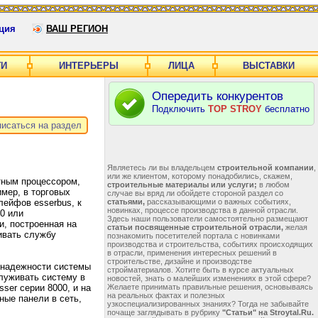
ция
ВАШ РЕГИОН
ГИ
ИНТЕРЬЕРЫ
ЛИЦА
ВЫСТАВКИ
Опередить конкурентов
Подключить
TOP STROY
бесплатно
исаться на раздел
Являетесь ли вы владельцем
строительной компании
,
или же клиентом, которому понадобились, скажем,
тным процессором,
строительные материалы или услуги;
в любом
мер, в торговых
случае вы вряд ли обойдете стороной раздел со
лейфов esserbus, к
статьями,
рассказывающими о важных событиях,
новинках, процессе производства в данной отрасли.
0 или
Здесь наши пользователи самостоятельно размещают
и, построенная на
статьи посвященные строительной отрасли,
желая
ивать службу
познакомить посетителей портала с новинками
производства и строительства, событиях происходящих
в отрасли, применения интересных решений в
строительстве, дизайне и производстве
 надежности системы
стройматериалов. Хотите быть в курсе актуальных
луживать систему в
новостей, знать о малейших изменениях в этой сфере?
ser серии 8000, и на
Желаете принимать правильные решения, основываясь
на реальных фактах и полезных
ые панели в сеть,
узкоспециализированных знаниях? Тогда не забывайте
почаще заглядывать в рубрику
"Статьи" на Stroytal.Ru.