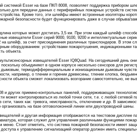
й системой Esser на базе ПКП 8008, позволяет поддержка прибором шл
только для передачи данных с периферийных пожарных устройств систем
 устройства. Кроме того, эти шлейфы имеют встроенные изоляторы корот
жарной безопасности будет функционировать даже в случае обрыва/зам
длина которых может достигать 3,5 км. При этом каждый шлейф способ
ные извещатели Esser серий 9000, 9100, 9200 и интеллектуальные сери
2 на шлейф, за счет присоединения различных транспондеров. В этом с
арным оборудованием: устройствами пожаротушения, индикационными та
ть объекта.
мультисенсорных извещателей Esser IQ8Quad. На сегодняшний день они
, поскольку объединяют в одном корпусе несколько сенсоров для регист
им дымовым, термодифференциальным и ионизационным дымовым чувст
ости, например, о тлении и горении древесины, тлении хлопка, бездымн
сности объекта сможет локализовать возгорание самостоятельно, не в
08 и других приемно-контрольных панелей, поддерживающих технологию
ти может контролироваться из любой точки сети, т.е. с любой сетевой п
в сети, таких как: тревога, неисправность, отключение и др. В зависимо
 организовать на базе оптоволоконной линии или двухпроводной шины.
вещателей и другая информация отображаются на текстовом дисплее па
виатура, которая служит для управления различными функциями пожарн
 меню. Стоит отметить, что система пожарной безопасности имеет защи
 доступа к управлению сигнализацией оператор должен иметь специаль