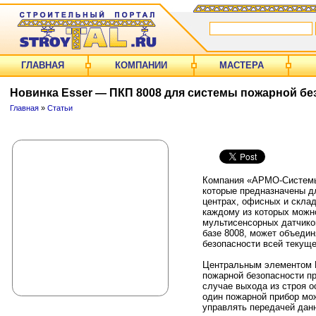
ГЛАВНАЯ
КОМПАНИИ
МАСТЕРА
Новинка Esser — ПКП 8008 для системы пожарной бе
Главная
»
Статьи
Компания «АРМО-Системы»
которые предназначены дл
центрах, офисных и склад
каждому из которых можно
мультисенсорных датчиков
базе 8008, может объедин
безопасности всей текущ
Центральным элементом П
пожарной безопасности п
случае выхода из строя о
один пожарной прибор мо
управлять передачей дан