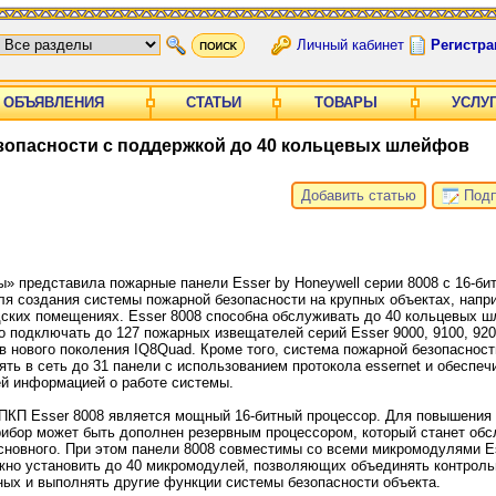
Личный кабинет
Регистра
ОБЪЯВЛЕНИЯ
СТАТЬИ
ТОВАРЫ
УСЛУ
зопасности с поддержкой до 40 кольцевых шлейфов
Добавить статью
Подп
 представила пожарные панели Esser by Honeywell серии 8008 с 16-би
я создания системы пожарной безопасности на крупных объектах, напри
ских помещениях. Esser 8008 способна обслуживать до 40 кольцевых ш
 подключать до 127 пожарных извещателей серий Esser 9000, 9100, 920
 нового поколения IQ8Quad. Кроме того, система пожарной безопасност
ять в сеть до 31 панели с использованием протокола essernet и обеспеч
ей информацией о работе системы.
КП Esser 8008 является мощный 16-битный процессор. Для повышения
рибор может быть дополнен резервным процессором, который станет обс
сновного. При этом панели 8008 совместимы со всеми микромодулями Es
жно установить до 40 микромодулей, позволяющих объединять контрольн
ных и выполнять другие функции системы безопасности объекта.