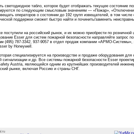
ть светодиодное табло, которое будет отображать текущее состояние п
уппируются по следующим смысловым значениям — «Пожар», «Отключение
вещать операторов о состоянии до 192 групп извещателей, в том числе 
ической поддержки сможет быстро найти и починить/заменить неисправн
е поступили на российский рынок, и их можно приобрести по розничной ц
вание Esser для систем пожарной безопасности направляйте запрос по
м (495) 787-3342, 937-9057 в отдел продаж компании «АРМО-Системы»
er by Honeywell.
которая специализируется на производстве и продаже оборудования для 
й сигнализации и др. Все системы пожарной безопасности Esser проекти
Safety Austria, являющейся одним из крупнейших производителей инжене
ский рынке, включая Россию и страны СНГ.
l.ru