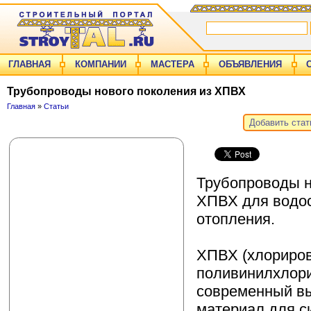
ГЛАВНАЯ
КОМПАНИИ
МАСТЕРА
ОБЪЯВЛЕНИЯ
Трубопроводы нового поколения из ХПВХ
Главная
»
Статьи
Добавить ста
Трубопроводы н
ХПВХ для водо
отопления.
ХПВХ (хлориро
поливинилхлори
современный в
материал для си