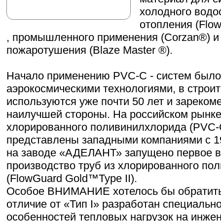
холодного водо
отопления (Flow
, промышленного применения (Corzan®) и
пожаротушения (Blaze Master ®).
Начало применению PVC-C - систем был
аэрокосмическими технологиями, в строит
используются уже почти 50 лет и зареком
наилучшей стороны. На российском рынке
хлорированного поливинилхлорида (PVC-C
представлены западными компаниями с 19
на заводе «АДЕЛАНТ» запущено первое в
производство труб из хлорированного по
(FlowGuard Gold™Type II).
Особое ВНИМАНИЕ хотелось бы обратить на
отличие от «Тип I» разработан специальн
особенностей тепловых нагрузок на инже