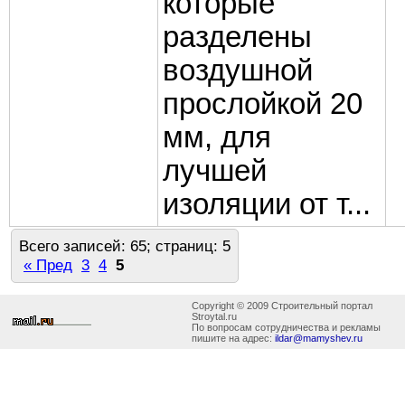
которые
разделены
воздушной
прослойкой 20
мм, для
лучшей
изоляции от т...
Всего записей: 65; страниц: 5
« Пред
3
4
5
Copyright © 2009 Строительный портал
Stroytal.ru
По вопросам сотрудничества и рекламы
пишите на адрес:
ildar@mamyshev.ru