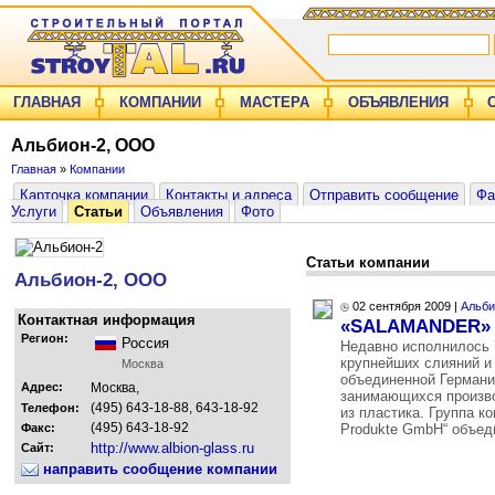
ГЛАВНАЯ
КОМПАНИИ
МАСТЕРА
ОБЪЯВЛЕНИЯ
Альбион-2, ООО
Главная
»
Компании
Карточка компании
Контакты и адреса
Отправить сообщение
Фа
Услуги
Статьи
Объявления
Фото
Статьи компании
Альбион-2, ООО
02 сентября 2009 |
Альби
Контактная информация
«SALAMANDER» 
Регион:
Россия
Недавно исполнилось 7
крупнейших слияний и
Москва
объединенной Германи
Адрес:
Москва,
занимающихся произво
(495) 643-18-88, 643-18-92
Телефон:
из пластика. Группа 
(495) 643-18-92
Факс:
Produkte GmbH“ объеди
http://www.albion-glass.ru
Сайт:
направить сообщение компании